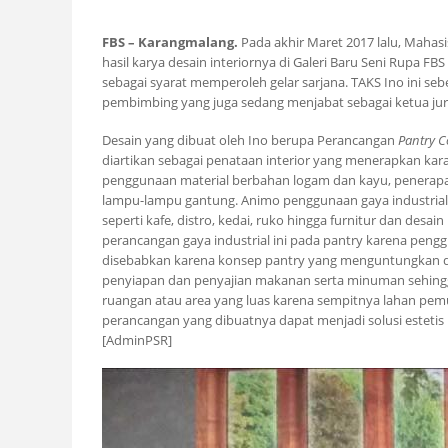
FBS – Karangmalang.
Pada akhir Maret 2017 lalu, Maha
hasil karya desain interiornya di Galeri Baru Seni Rupa F
sebagai syarat memperoleh gelar sarjana. TAKS Ino ini se
pembimbing yang juga sedang menjabat sebagai ketua ju
Desain yang dibuat oleh Ino berupa Perancangan
Pantry C
diartikan sebagai penataan interior yang menerapkan kara
penggunaan material berbahan logam dan kayu, penerapan 
lampu-lampu gantung. Animo penggunaan gaya industrial d
seperti kafe, distro, kedai, ruko hingga furnitur dan des
perancangan gaya industrial ini pada pantry karena pen
disebabkan karena konsep pantry yang menguntungkan dari
penyiapan dan penyajian makanan serta minuman sehin
ruangan atau area yang luas karena sempitnya lahan pe
perancangan yang dibuatnya dapat menjadi solusi estetis 
[AdminPSR]