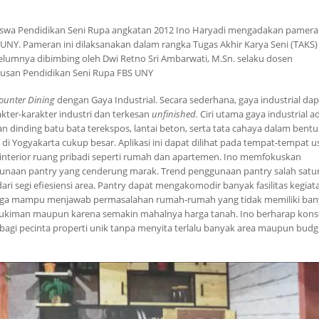
siswa Pendidikan Seni Rupa angkatan 2012 Ino Haryadi mengadakan pamer
BS UNY. Pameran ini dilaksanakan dalam rangka Tugas Akhir Karya Seni (TAKS)
belumnya dibimbing oleh Dwi Retno Sri Ambarwati, M.Sn. selaku dosen
rusan Pendidikan Seni Rupa FBS UNY
ounter Dining
dengan Gaya Industrial. Secara sederhana, gaya industrial dap
kter-karakter industri dan terkesan
unfinished.
Ciri utama gaya industrial a
dinding batu bata terekspos, lantai beton, serta tata cahaya dalam bentu
i Yogyakarta cukup besar. Aplikasi ini dapat dilihat pada tempat-tempat 
ain interior ruang pribadi seperti rumah dan apartemen. Ino memfokuskan
ggunaan pantry yang cenderung marak. Trend penggunaan pantry salah satu
 segi efiesiensi area. Pantry dapat mengakomodir banyak fasilitas kegiat
gga mampu menjawab permasalahan rumah-rumah yang tidak memiliki ban
mukiman maupun karena semakin mahalnya harga tanah. Ino berharap kon
bagi pecinta properti unik tanpa menyita terlalu banyak area maupun budg