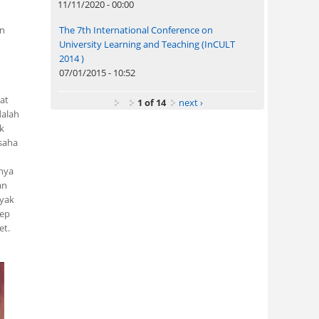
11/11/2020 - 00:00
an
The 7th International Conference on
University Learning and Teaching (InCULT
2014 )
07/01/2015 - 10:52
at
1 of 14
next ›
dalah
k
usaha
nya
an
yak
sep
et.