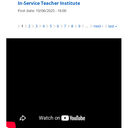
In-Service Teacher Institute
Post date:
10/06/2025 - 16:00
Pages
1
2
3
4
5
6
7
8
9
…
next ›
last »