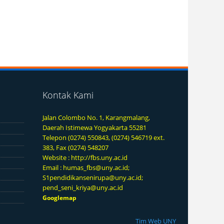
Kontak Kami
Jalan Colombo No. 1, Karangmalang,
Daerah Istimewa Yogyakarta 55281
Telepon (0274) 550843, (0274) 546719 ext.
383, Fax (0274) 548207
Website :
http://fbs.uny.ac.id
Email :
humas_fbs@uny.ac.id
;
S1pendidikansenirupa@uny.ac.id
;
pend_seni_kriya@uny.ac.id
Googlemap
Tim Web UNY