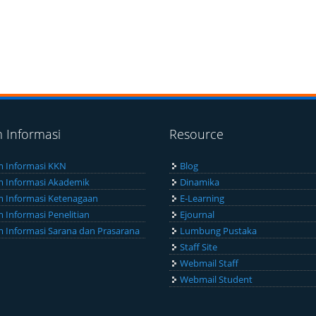
m Informasi
Resource
m Informasi KKN
Blog
m Informasi Akademik
Dinamika
m Informasi Ketenagaan
E-Learning
m Informasi Penelitian
Ejournal
m Informasi Sarana dan Prasarana
Lumbung Pustaka
Staff Site
Webmail Staff
Webmail Student