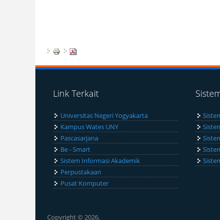
Link Terkait
Siste
Universitas Negeri Yogyakarta
Siste
Kampus Wates UNY
Siste
Pascasarjana
Siste
Be - Smart
Siste
Sistem Informasi Akademik
Siste
Perpustakaan
Pusat Komputer
Copyright © 2026,