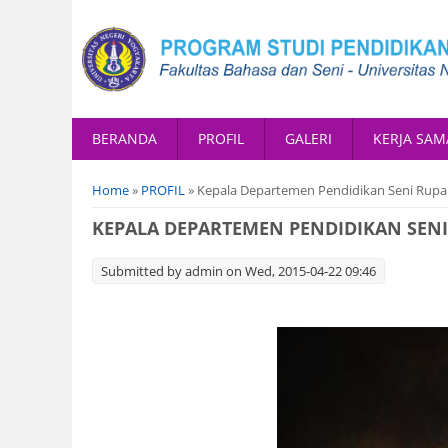
BERANDA
PROFIL
GALERI
KERJA SAM
You are here
Home
»
PROFIL
» Kepala Departemen Pendidikan Seni Rupa
KEPALA DEPARTEMEN PENDIDIKAN SEN
Submitted by
admin
on Wed, 2015-04-22 09:46