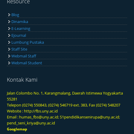
Resource
Blog
Dinamika
E-Learning
Ejournal
Lumbung Pustaka
Staff Site
Webmail Staff
Webmail Student
Kontak Kami
Jalan Colombo No. 1, Karangmalang, Daerah Istimewa Yogyakarta
55281
Telepon (0274) 550843, (0274) 546719 ext. 383, Fax (0274) 548207
Website :
http://fbs.uny.ac.id
Email :
humas_fbs@uny.ac.id
;
S1pendidikansenirupa@uny.ac.id
;
pend_seni_kriya@uny.ac.id
Googlemap