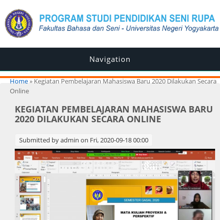
Navigation
You are here
Home
» Kegiatan Pembelajaran Mahasiswa Baru 2020 Dilakukan Secara
Online
KEGIATAN PEMBELAJARAN MAHASISWA BARU
2020 DILAKUKAN SECARA ONLINE
Submitted by
admin
on Fri, 2020-09-18 00:00