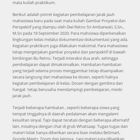
mata kuliah praktikum.
Berikut adalah potret kegiatan pembelajaran jarak jauh
mahasiswa baru pada saat mata kuliah Gambar Proyeksi dan
Perspektif yang diampu oleh Dwi Retno Sri Ambarwati, S.Sn.,
M.Sn pada 18 September 2020. Para mahsiswa diperkenalkan
lingkungan kelas melalui dokumentasi-dokumentasi yang ada.
Kegiatan praktikum juga dilakukan maksimal. Para mahasiswa
tetap mengerjakan gambar proyeksi dan perspektif di bawah
bimbingan Bu Retno. Terjadi interaksi dua arah, sehingga
pembelajaran dapat dimaksimalkan. Hambatan-hambatan
yang terjadi selama proses menggambar tetap disampaikan
secara langsung dari mahasiswa ke dosen, seperti halnya
kegiatan pembelajaran di kelas. Dosen dengan gembira dan
hangat tetap berusaha mendampingi pembelajaran, meski
jarak jauh.
Terjadi beberapa hambatan , seperti beberapa siswa yang
tempat tinggalnya di daerah pedalaman akan mengalami
kesulitan sinyal. Tapi dapat teratasi dengan beberapa alternatif
lain, misalnya dengan chat di grub Whatsaap. Tugas-tugas dan
materi tidak hanya diberikan secara lisan melalui BeSmart,
Google Meets, Zoom dan lainnya, tapi materi juga dibagikan