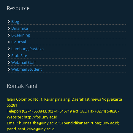
Resource
Blog
Dinamika
E-Learning
Ejournal
Lumbung Pustaka
Staff Site
Webmail Staff
Webmail Student
Kontak Kami
Jalan Colombo No. 1, Karangmalang, Daerah Istimewa Yogyakarta
55281
Telepon (0274) 550843, (0274) 546719 ext. 383, Fax (0274) 548207
Website :
http://fbs.uny.ac.id
Email :
humas_fbs@uny.ac.id
;
S1pendidikansenirupa@uny.ac.id
;
pend_seni_kriya@uny.ac.id