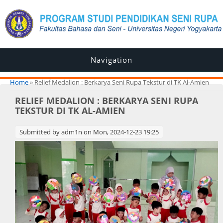
Navigation
You are here
Home
» Relief Medalion : Berkarya Seni Rupa Tekstur di TK Al-Amien
RELIEF MEDALION : BERKARYA SENI RUPA
TEKSTUR DI TK AL-AMIEN
Submitted by
adm1n
on Mon, 2024-12-23 19:25